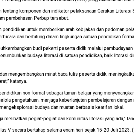
an tentang komponen dan indikator pelaksanaan Gerakan Literasi
am pembahasan Perbup tersebut.
n pendidikan untuk memberikan arah kebijakan dan pedoman pelak
icara dan berhitung dalam lingkungan satuan pendidikan formal 
buhkembangkan budi pekerti peserta didik melalui pembudayaan e
mbuhkan budaya literasi di satuan pendidikan, baik literasi dini,
 dan mengembangkan minat baca tulis peserta didik, meningkatk
rat,” katanya.
endidikan non formal sebagai taman belajar yang menyenangkan
lola pengetahuan, menjaga keberlanjutan pembelajaran dengan
engeksplorasi budaya dan muatan berbasis kearifan lokal.
ga melibatkan pegiat-pegiat dan komunitas literasi yang ada,” ta
las V secara bertahap selama enam hari sejak 15-20 Juli 2023. (