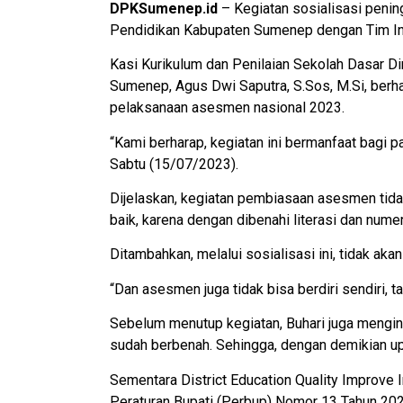
DPKSumenep.id
– Kegiatan sosialisasi penin
Pendidikan Kabupaten Sumenep dengan Tim Inov
Kasi Kurikulum dan Penilaian Sekolah Dasar D
Sumenep, Agus Dwi Saputra, S.Sos, M.Si, ber
pelaksanaan asesmen nasional 2023.
“Kami berharap, kegiatan ini bermanfaat bagi pa
Sabtu (15/07/2023).
Dijelaskan, kegiatan pembiasaan asesmen tidak
baik, karena dengan dibenahi literasi dan nume
Ditambahkan, melalui sosialisasi ini, tidak a
“Dan asesmen juga tidak bisa berdiri sendiri, 
Sebelum menutup kegiatan, Buhari juga mengin
sudah berbenah. Sehingga, dengan demikian u
Sementara District Education Quality Improve
Peraturan Bupati (Perbup) Nomor 13 Tahun 202