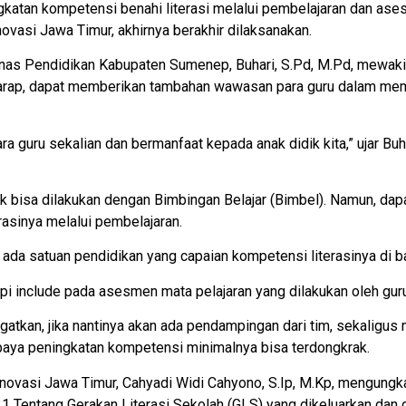
gkatan kompetensi benahi literasi melalui pembelajaran dan ases
asi Jawa Timur, akhirnya berakhir dilaksanakan.
inas Pendidikan Kabupaten Sumenep, Buhari, S.Pd, M.Pd, mewaki
harap, dapat memberikan tambahan wawasan para guru dalam me
ra guru sekalian dan bermanfaat kepada anak didik kita,” ujar Buh
 bisa dilakukan dengan Bimbingan Belajar (Bimbel). Namun, dapa
rasinya melalui pembelajaran.
kan ada satuan pendidikan yang capaian kompetensi literasinya d
tapi include pada asesmen mata pelajaran yang dilakukan oleh guru
gatkan, jika nantinya akan ada pendampingan dari tim, sekaligu
paya peningkatan kompetensi minimalnya bisa terdongkrak.
 Inovasi Jawa Timur, Cahyadi Widi Cahyono, S.Ip, M.Kp, mengun
1 Tentang Gerakan Literasi Sekolah (GLS) yang dikeluarkan dan