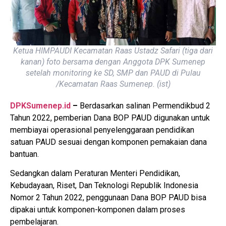
Ketua HIMPAUDI Kecamatan Raas Ustadz Safari (tiga dari
kanan) foto bersama dengan Anggota DPK Sumenep
setelah monitoring ke SD, SMP dan PAUD di Pulau
/Kecamatan Raas Sumenep. (ist)
DPKSumenep.id
–
Berdasarkan salinan Permendikbud 2
Tahun 2022, pemberian Dana BOP PAUD digunakan untuk
membiayai operasional penyelenggaraan pendidikan
satuan PAUD sesuai dengan komponen pemakaian dana
bantuan.
Sedangkan dalam Peraturan Menteri Pendidikan,
Kebudayaan, Riset, Dan Teknologi Republik Indonesia
Nomor 2 Tahun 2022, penggunaan Dana BOP PAUD bisa
dipakai untuk komponen-komponen dalam proses
pembelajaran.