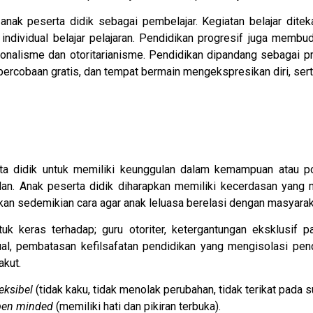
 anak peserta didik sebagai pembelajar. Kegiatan belajar di
individual belajar pelajaran. Pendidikan progresif juga membud
sionalisme dan otoritarianisme. Pendidikan dipandang sebagai 
percobaan gratis, dan tempat bermain mengekspresikan diri, se
a didik untuk memiliki keunggulan dalam kemampuan atau po
n. Anak peserta didik diharapkan memiliki kecerdasan yang
ikan sedemikian cara agar anak leluasa berelasi dengan masyara
 keras terhadap; guru otoriter, ketergantungan eksklusif pa
al, pembatasan kefilsafatan pendidikan yang mengisolasi pendi
akut.
leksibel
(tidak kaku, tidak menolak perubahan, tidak terikat pada su
pen minded
(memiliki hati dan pikiran terbuka).