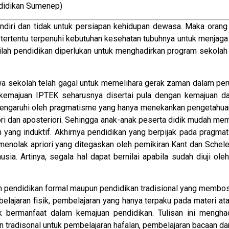
idikan Sumenep)
ndiri dan tidak untuk persiapan kehidupan dewasa. Maka oran
tertentu terpenuhi kebutuhan kesehatan tubuhnya untuk menjaga
sinilah pendidikan diperlukan untuk menghadirkan program seko
 sekolah telah gagal untuk memelihara gerak zaman dalam peru
emajuan IPTEK seharusnya disertai pula dengan kemajuan da
 dipengaruhi oleh pragmatisme yang hanya menekankan pengetahu
ori dan aposteriori. Sehingga anak-anak peserta didik mudah me
 yang induktif. Akhirnya pendidikan yang berpijak pada pragmati
 menolak apriori yang ditegaskan oleh pemikiran Kant dan Sche
sia. Artinya, segala hal dapat bernilai apabila sudah diuji ol
an pendidikan formal maupun pendidikan tradisional yang memb
elajaran fisik, pembelajaran yang hanya terpaku pada materi ata
ak bermanfaat dalam kemajuan pendidikan. Tulisan ini menghad
tradisonal untuk pembelajaran hafalan, pembelajaran bacaan dan