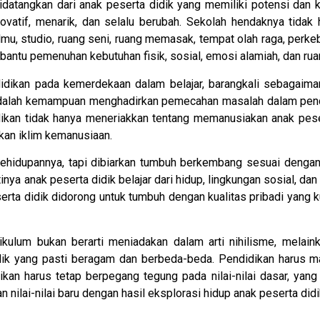
didatangkan dari anak peserta didik yang memiliki potensi da
 inovatif, menarik, dan selalu berubah. Sekolah hendaknya tida
ilmu, studio, ruang seni, ruang memasak, tempat olah raga, perk
antu pemenuhan kebutuhan fisik, sosial, emosi alamiah, dan ru
idikan pada kemerdekaan dalam belajar, barangkali sebagaim
ni adalah kemampuan menghadirkan pemecahan masalah dalam pen
dikan tidak hanya meneriakkan tentang memanusiakan anak pes
kan iklim kemanusiaan.
 kehidupannya, tapi dibiarkan tumbuh berkembang sesuai denga
ya anak peserta didik belajar dari hidup, lingkungan sosial, d
rta didik didorong untuk tumbuh dengan kualitas pribadi yang kua
ikulum bukan berarti meniadakan dalam arti nihilisme, melai
ik yang pasti beragam dan berbeda-beda. Pendidikan harus mam
kan harus tetap berpegang tegung pada nilai-nilai dasar, yang 
n nilai-nilai baru dengan hasil eksplorasi hidup anak peserta didi