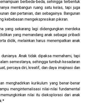
n kemampuan berbeda-beda, sehingga terbentuk
k hanya membangun ruang satu kelas, tapi juga
ebunan dan pertanian, dan sebagainya. Bangunan
ang kebebasan mengekspresikan pikiran.
ana yang sekarang lagi didengungkan merdeka
didikan yang memandang anak sebagai pribadi
erta didik, melainkan harus menempatkan anak
n dunianya. Anak tidak dipaksa memahami, tapi
an alam semestanya, sehingga tumbuh kesadaran
t, percaya diri, kreatif, dan daya imajinasi dan
nkan menghadirkan kurikulum yang benar-benar
pu menginternalisasi nilai-nilai fundamental
memungkinkan nilai itu dieksplorasi dari anak
k.*