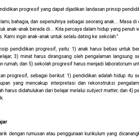
didikan progresif yang dapat dijadikan landasan prinsip pendidi
lami, bahagia, dan sepenuhnya sebagai seorang anak…. Masa di d
ntuk anak-anak berada di…. Kita percaya dalam hidup yang penuh
 Kami ingin anak-anak untuk selalu dating ke sekolah.”
nsip pendidikan progresif, yaitu: 1) anak harus bebas untuk b
ajar; 3) minat harus dirangsang oleh pengalaman langsung seba
n rumah; dan 5) sekolah progresif harus menjadi laboratorium u
n progresif, sebagai berikut: 1) pendidikan adalah hidup itu s
dupan yang mencakup interpretasi dan rekonstruksi pengala
h harus didahulukan dari belajar melalui
subject matter
; dan 4) 
k.
jar
rtarik dengan rumusan atau penggunaan kurikulum yang dicanang