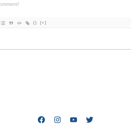
{}
[+]