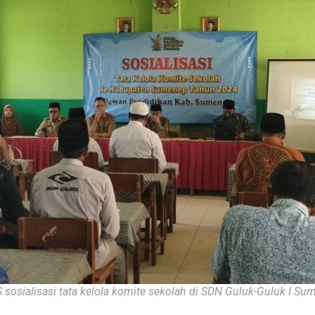
 sosialisasi tata kelola komite sekolah di SDN Guluk-Guluk I Su