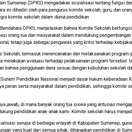
n Sumenep (DPKS) mengadakan sosialisasi tentang fungsi dan 
a ini dihadiri oleh para pengurus komite sekolah, guru, dan ora
is komite sekolah dalam dunia pendidikan.
Bendahara DPKS, menjelaskan bahwa Komite Sekolah berfungsi 
pasi orang tua dan masyarakat dalam mendukung pengembangan p
al, tetapi juga sebagai pengawas yang kritis terhadap kebijak
e Sekolah, termasuk merencanakan dan melaksanakan program-p
a melakukan evaluasi terhadap pelaksanaan program tersebut. 
an bahwa penggunaan dana sesuai dengan kebutuhan sekolah dan
Sistem Pendidikan Nasional menjadi dasar hukum keberadaan 
 peran serta masyarakat dalam pendidikan, sehingga komite se
anya jawab, di mana banyak orang tua siswa yang antusias menga
ukung pendidikan anak-anak kami. Komite sekolah harus menjadi
alisasi serupa di berbagai wilayah di Kabupaten Sumenep, guna
ungan yang kuat dari semua pihak, diharapkan pendidikan di Sum