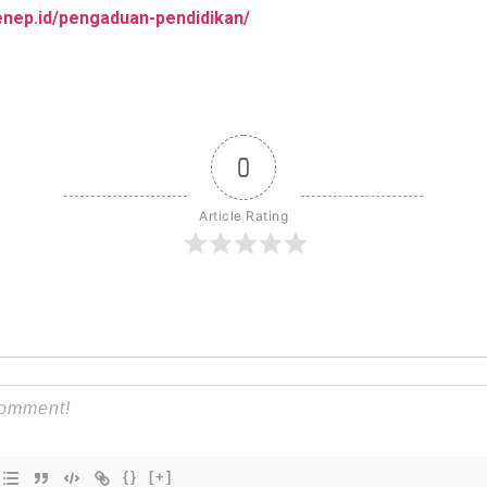
enep.id/pengaduan-pendidikan/
0
Article Rating
{}
[+]