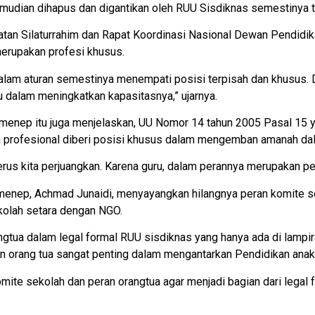
dian dihapus dan digantikan oleh RUU Sisdiknas semestinya tid
atan Silaturrahim dan Rapat Koordinasi Nasional Dewan Pendidik
merupakan profesi khusus.
alam aturan semestinya menempati posisi terpisah dan khusus. D
u dalam meningkatkan kapasitasnya,” ujarnya.
menep itu juga menjelaskan, UU Nomor 14 tahun 2005 Pasal 15 ya
ga profesional diberi posisi khusus dalam mengemban amanah d
terus kita perjuangkan. Karena guru, dalam perannya merupakan p
enep, Achmad Junaidi, menyayangkan hilangnya peran komite se
kolah setara dengan NGO.
angtua dalam legal formal RUU sisdiknas yang hanya ada di lamp
 orang tua sangat penting dalam mengantarkan Pendidikan anak
te sekolah dan peran orangtua agar menjadi bagian dari legal f