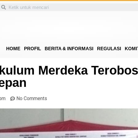
HOME
PROFIL
BERITA & INFORMASI
REGULASI
KOMI
rikulum Merdeka Terobo
epan
 pm
No Comments