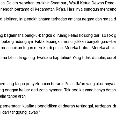
asan. Dalam sepekan terakhir, Syamsuri, Wakil Ketua Dewan Pe
enengah pertama di Kecamatan Ra’as. Hasilnya sungguh mencen
disiplinan, ini pengkhianatan terhadap amanat negara dan masa d
ng bagaimana bangku-bangku di ruang kelas kosong dari sosok gur
n batang hidungnya. Fakta lapangan menunjukkan banyak guru—
menunaikan tugas mereka di pulau. Mereka bolos. Mereka abai. M
ima tahun langsung. Evaluasi tiap tahun! Yang tidak disiplin, core
s berulang tanpa penyelesaian berarti. Pulau Ra’as yang aksesnya
g enggan keluar dari zona nyaman. Tak sedikit yang hanya datang
jar tanpa arah.
pemerataan kualitas pendidikan di daerah tertinggal, terdepan, da
ri dari tanggung jawab?