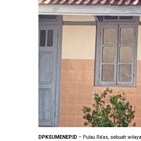
DPKSUMENEP.ID
– Pulau Ra’as, sebuah wilayah