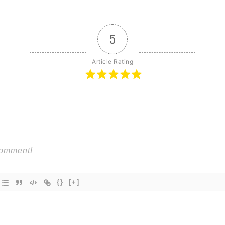
5
Article Rating
{}
[+]