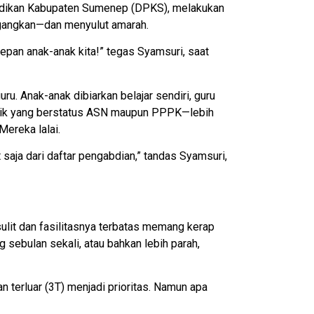
ndidikan Kabupaten Sumenep (DPKS), melakukan
gangkan—dan menyulut amarah.
epan anak-anak kita!” tegas Syamsuri, saat
u. Anak-anak dibiarkan belajar sendiri, guru
baik yang berstatus ASN maupun PPPK—lebih
ereka lalai.
t saja dari daftar pengabdian,” tandas Syamsuri,
 sulit dan fasilitasnya terbatas memang kerap
 sebulan sekali, atau bahkan lebih parah,
n terluar (3T) menjadi prioritas. Namun apa