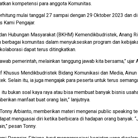
atkan kompetensi para anggota Komunitas.
terhitung mulai tanggal 27 sampai dengan 29 Oktober 2023 dan dii
s Kami Pengajar.
a dan Hubungan Masyarakat (BKHM) Kemendikbudristek, Anang Ri
 berbagai komunitas dalam menyukseskan program dan kebijakan
 kolaborasi dapat terus ditingkatkan.
awab pemerintah, melainkan tanggung jawab kita bersama,” ujar 
af Khusus Mendikbudristek Bidang Komunikasi dan Media, Ain
ek. Selain itu, ia juga mengajak para peserta untuk terus seman
s itu bukan soal kaya raya atau bisa membuat banyak bisnis usa
erikan manfaat buat orang lain,” lanjutnya.
, Tonny Arbianto, memberikan materi mengenai public speaking tent
dapat menguasai diri ketika berbicara di hadapan orang banyak. “
ain,” pesan Tonny.