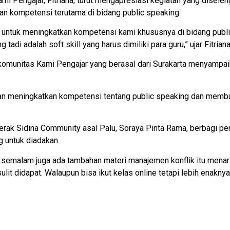
mi Pengajar, Fitriana, turut mengapresiasi kegiatan yang disel
kan kompetensi terutama di bidang public speaking.
ja untuk meningkatkan kompetensi kami khususnya di bidang publi
di adalah soft skill yang harus dimiliki para guru,” ujar Fitriana
komunitas Kami Pengajar yang berasal dari Surakarta menyampaik
 akan meningkatkan kompetensi tentang public speaking dan membu
gerak Sidina Community asal Palu, Soraya Pinta Rama, berbagi pe
g untuk diadakan.
s semalam juga ada tambahan materi manajemen konflik itu menarik 
ulit didapat. Walaupun bisa ikut kelas online tetapi lebih enaknya 