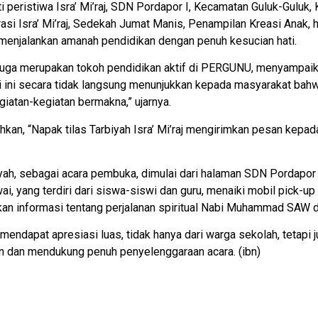
peristiwa Isra’ Mi’raj, SDN Pordapor I, Kecamatan Guluk-Guluk
asi Isra’ Mi’raj, Sedekah Jumat Manis, Penampilan Kreasi Anak, hin
 menjalankan amanah pendidikan dengan penuh kesucian hati.
g juga merupakan tokoh pendidikan aktif di PERGUNU, menyampaik
 ini secara tidak langsung menunjukkan kepada masyarakat bahwa
iatan-kegiatan bermakna,” ujarnya.
an, “Napak tilas Tarbiyah Isra’ Mi’raj mengirimkan pesan kepada
yah, sebagai acara pembuka, dimulai dari halaman SDN Pordapor I
ai, yang terdiri dari siswa-siswi dan guru, menaiki mobil pick-
n informasi tentang perjalanan spiritual Nabi Muhammad SAW dal
 mendapat apresiasi luas, tidak hanya dari warga sekolah, tetapi j
 dan mendukung penuh penyelenggaraan acara. (ibn)