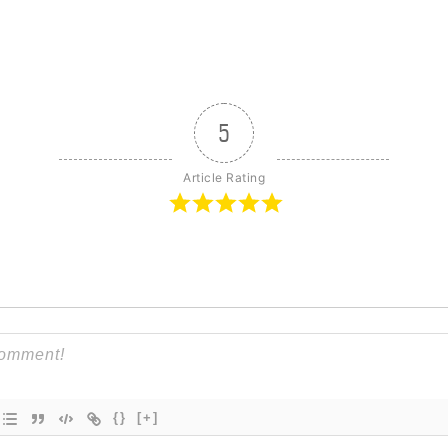
5
Article Rating
{}
[+]