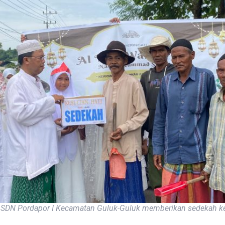
i SDN Pordapor I Kecamatan Guluk-Guluk memberikan sedekah k