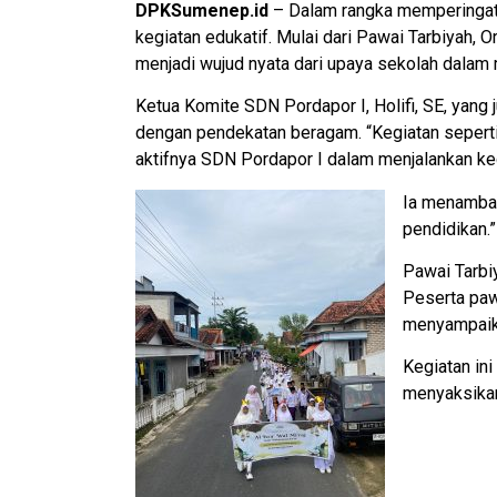
DPKSumenep.id
– Dalam rangka memperingati 
kegiatan edukatif. Mulai dari Pawai Tarbiyah, Or
menjadi wujud nyata dari upaya sekolah dalam
Ketua Komite SDN Pordapor I, Holifi, SE, yan
dengan pendekatan beragam. “Kegiatan seperti
aktifnya SDN Pordapor I dalam menjalankan keg
Ia menambahk
pendidikan.”
Pawai Tarbi
Peserta paw
menyampaika
Kegiatan ini
menyaksikan