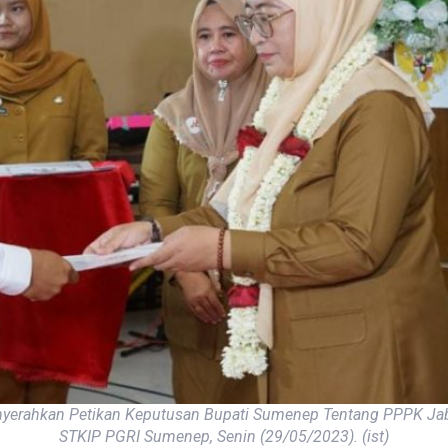
enyerahkan Petikan Keputusan Bupati Sumenep Tentang PPPK Jab
STKIP PGRI Sumenep, Senin (29/05/2023). (ist)