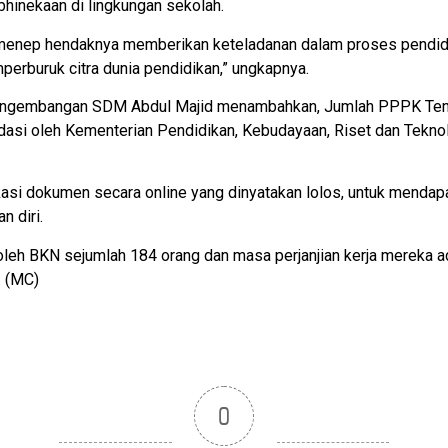
ebhinekaan di lingkungan sekolah.
umenep hendaknya memberikan keteladanan dalam proses pendidi
erburuk citra dunia pendidikan,” ungkapnya.
gembangan SDM Abdul Majid menambahkan, Jumlah PPPK Tenaga
idasi oleh Kementerian Pendidikan, Kebudayaan, Riset dan Tek
fikasi dokumen secara online yang dinyatakan lolos, untuk men
 diri.
h BKN sejumlah 184 orang dan masa perjanjian kerja mereka ad
. (MC)
0