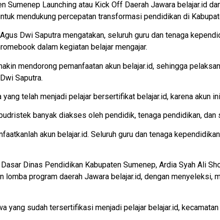
n Sumenep Launching atau Kick Off Daerah Jawara belajar.id da
, untuk mendukung percepatan transformasi pendidikan di Kabupa
gus Dwi Saputra mengatakan, seluruh guru dan tenaga kependi
hromebook dalam kegiatan belajar mengajar.
akin mendorong pemanfaatan akun belajar.id, sehingga pelaks
Dwi Saputra.
ang telah menjadi pelajar bersertifikat belajar.id, karena akun 
kbudristek banyak diakses oleh pendidik, tenaga pendidikan, dan 
atkanlah akun belajar.id. Seluruh guru dan tenaga kependidik
 Dasar Dinas Pendidikan Kabupaten Sumenep, Ardia Syah Ali Sh
n lomba program daerah Jawara belajar.id, dengan menyeleksi, 
yang sudah tersertifikasi menjadi pelajar belajar.id, kecamatan