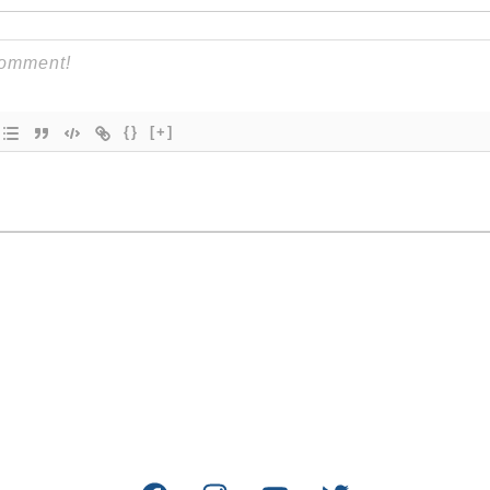
{}
[+]