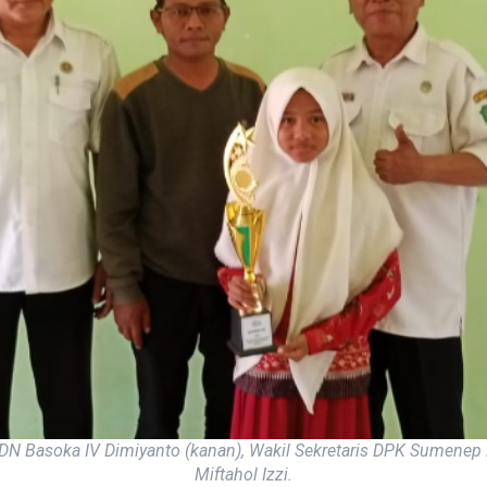
a SDN Basoka IV Dimiyanto (kanan), Wakil Sekretaris DPK Sumene
Miftahol Izzi.