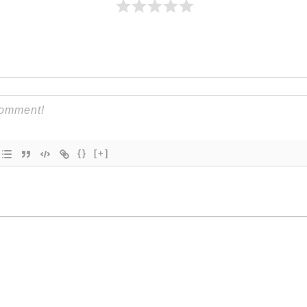
{}
[+]