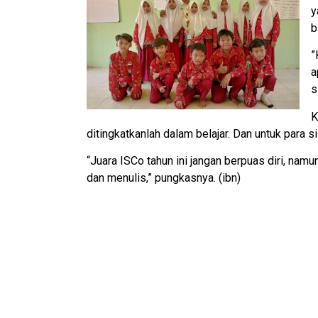
y
b
”
a
s
K
ditingkatkanlah dalam belajar. Dan untuk para s
“Juara ISCo tahun ini jangan berpuas diri, na
dan menulis,” pungkasnya. (ibn)