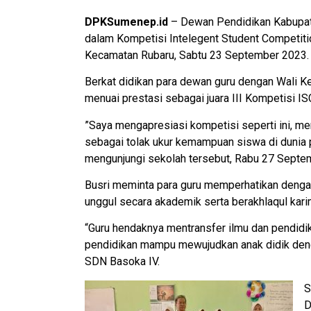
DPKSumenep.id
– Dewan Pendidikan Kabupat
dalam Kompetisi Intelegent Student Competitio
Kecamatan Rubaru, Sabtu 23 September 2023.
Berkat didikan para dewan guru dengan Wali Kel
menuai prestasi sebagai juara III Kompetisi IS
”Saya mengapresiasi kompetisi seperti ini, me
sebagai tolak ukur kemampuan siswa di dunia p
mengunjungi sekolah tersebut, Rabu 27 Septe
Busri meminta para guru memperhatikan deng
unggul secara akademik serta berakhlaqul kari
“Guru hendaknya mentransfer ilmu dan pendidik
pendidikan mampu mewujudkan anak didik dengan
SDN Basoka IV.
S
D