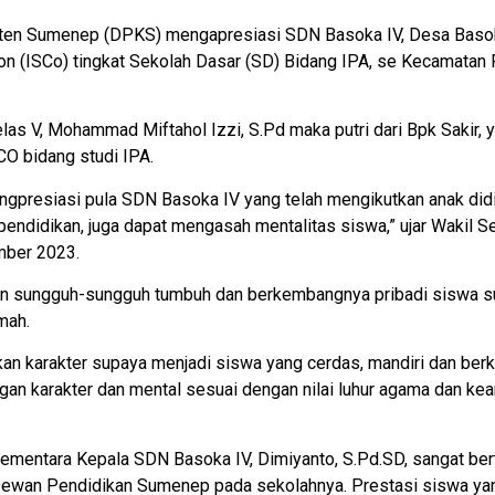
en Sumenep (DPKS) mengapresiasi SDN Basoka IV, Desa Basoka, 
n (ISCo) tingkat Sekolah Dasar (SD) Bidang IPA, se Kecamatan 
as V, Mohammad Miftahol Izzi, S.Pd maka putri dari Bpk Sakir, ya
CO bidang studi IPA.
ngpresiasi pula SDN Basoka IV yang telah mengikutkan anak didi
endidikan, juga dapat mengasah mentalitas siswa,” ujar Wakil S
mber 2023.
an sungguh-sungguh tumbuh dan berkembangnya pribadi siswa s
mah.
an karakter supaya menjadi siswa yang cerdas, mandiri dan berka
 karakter dan mental sesuai dengan nilai luhur agama dan kearif
ementara Kepala SDN Basoka IV, Dimiyanto, S.Pd.SD, sangat bert
ewan Pendidikan Sumenep pada sekolahnya. Prestasi siswa yang 