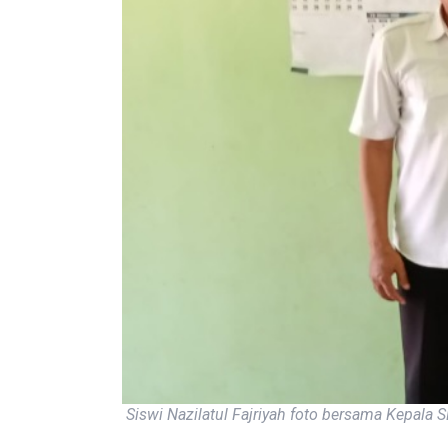
Siswi Nazilatul Fajriyah foto bersama Kepal