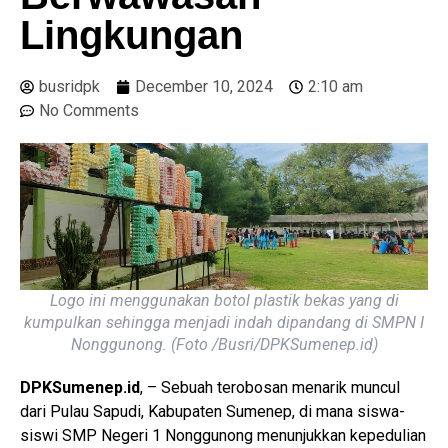
Lingkungan
busridpk
December 10, 2024
2:10 am
No Comments
Logo ini menggunakan botol plastik bekas yang di
kumpulkan sehingga menjadi indah dipandang di SMPN I
Nonggunong. (Foto /Busri/DPKSumenep.id)
DPKSumenep.id
, – Sebuah terobosan menarik muncul
dari Pulau Sapudi, Kabupaten Sumenep, di mana siswa-
siswi SMP Negeri 1 Nonggunong menunjukkan kepedulian