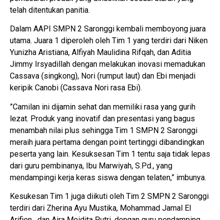
telah ditentukan panitia.
Dalam AAPI SMPN 2 Saronggi kembali memboyong juara
utama. Juara 1 diperoleh oleh Tim 1 yang terdiri dari Niken
Yunizha Aristiana, Alfiyah Maulidina Rifqah, dan Aditia
Jimmy Irsyadillah dengan melakukan inovasi memadukan
Cassava (singkong), Nori (rumput laut) dan Ebi menjadi
keripik Canobi (Cassava Nori rasa Ebi).
”Camilan ini dijamin sehat dan memiliki rasa yang gurih
lezat. Produk yang inovatif dan presentasi yang bagus
menambah nilai plus sehingga Tim 1 SMPN 2 Saronggi
meraih juara pertama dengan point tertinggi dibandingkan
peserta yang lain. Kesuksesan Tim 1 tentu saja tidak lepas
dari guru pembinanya, Ibu Marwiyah, S.Pd., yang
mendampingi kerja keras siswa dengan telaten,” imbunya.
Kesukesan Tim 1 juga diikuti oleh Tim 2 SMPN 2 Saronggi
terdiri dari Zherina Ayu Mustika, Mohammad Jamal El
Arifien, dan Aira Meidita Putri, dengan guru pendamping